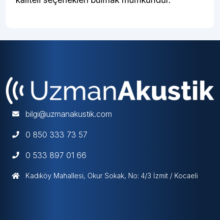
bilgi@uzmanakustik.com
0 850 333 73 57
0 533 897 01 66
Kadıköy Mahallesi, Okur Sokak, No: 4/3 İzmit / Kocaeli