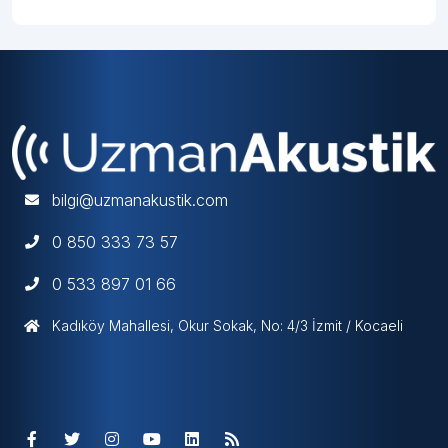
bilgi@uzmanakustik.com
0 850 333 73 57
0 533 897 01 66
Kadıköy Mahallesi, Okur Sokak, No: 4/3 İzmit / Kocaeli