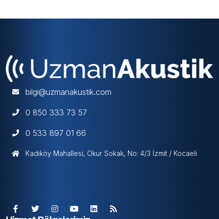
Sertifikasına ek olarak D2 Sertifikasına sahip olmak zorunludur.
bilgi@uzmanakustik.com
0 850 333 73 57
0 533 897 01 66
Kadıköy Mahallesi, Okur Sokak, No: 4/3 İzmit / Kocaeli