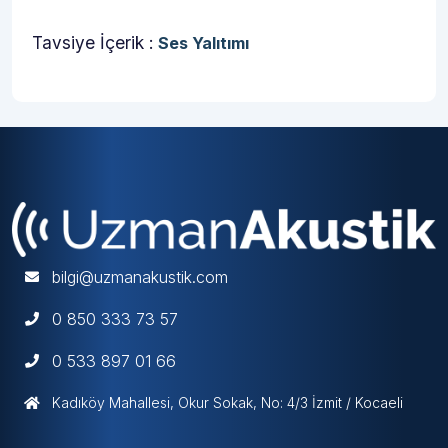
Tavsiye İçerik :
Ses Yalıtımı
bilgi@uzmanakustik.com
0 850 333 73 57
0 533 897 01 66
Kadıköy Mahallesi, Okur Sokak, No: 4/3 İzmit / Kocaeli