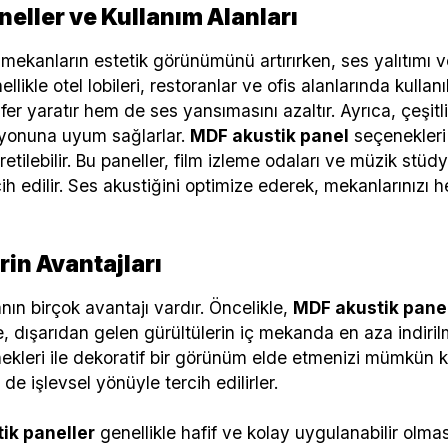
neller ve Kullanım Alanları
 mekanların estetik görünümünü artırırken, ses yalıtımı 
llikle otel lobileri, restoranlar ve ofis alanlarında kullanıl
sfer yaratır hem de ses yansımasını azaltır. Ayrıca, çeşit
yonuna uyum sağlarlar.
MDF akustik panel
seçenekleri
retilebilir. Bu paneller, film izleme odaları ve müzik stüdy
cih edilir. Ses akustiğini optimize ederek, mekanlarınızı
in Avantajları
ın birçok avantajı vardır. Öncelikle,
MDF akustik panel
 dışarıdan gelen gürültülerin iç mekanda en aza indiril
kleri ile dekoratif bir görünüm elde etmenizi mümkün kıl
 işlevsel yönüyle tercih edilirler.
ik paneller
genellikle hafif ve kolay uygulanabilir olmas