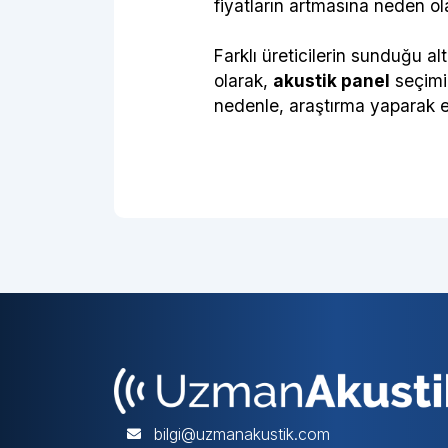
fiyatların artmasına neden olab
Farklı üreticilerin sunduğu alt
olarak,
akustik panel
seçimin
nedenle, araştırma yaparak e
bilgi@uzmanakustik.com