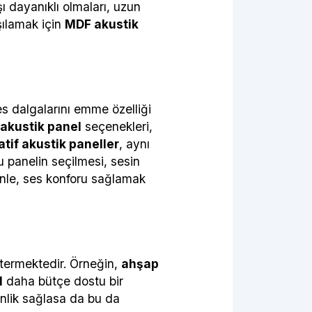
şı dayanıklı olmaları, uzun
şılamak için
MDF akustik
es dalgalarını emme özelliği
akustik panel
seçenekleri,
tif akustik paneller
, aynı
u panelin seçilmesi, sesin
enle, ses konforu sağlamak
stermektedir. Örneğin,
ahşap
​
daha bütçe dostu bir
nlik sağlasa da bu da