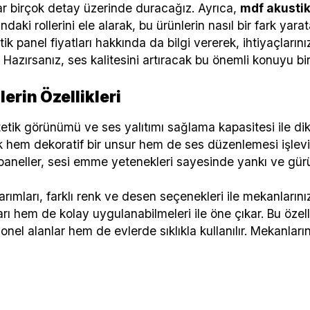
dar birçok detay üzerinde duracağız. Ayrıca,
mdf akustik
ndaki rollerini ele alarak, bu ürünlerin nasıl bir fark yar
tik panel fiyatları hakkında da bilgi vererek, ihtiyaçlar
Hazırsanız, ses kalitesini artıracak bu önemli konuyu bir
erin Özellikleri
tetik görünümü ve ses yalıtımı sağlama kapasitesi ile dik
hem dekoratif bir unsur hem de ses düzenlemesi işlevi g
paneller, sesi emme yetenekleri sayesinde yankı ve gürül
rımları, farklı renk ve desen seçenekleri ile mekanlarınız
rı hem de kolay uygulanabilmeleri ile öne çıkar. Bu özel
nel alanlar hem de evlerde sıklıkla kullanılır. Mekanların 