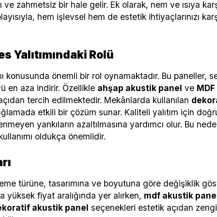
 ve zahmetsiz bir hale gelir. Ek olarak, nem ve ısıya kar
layısıyla, hem işlevsel hem de estetik ihtiyaçlarınızı kar
es Yalıtımındaki Rolü
ımı konusunda önemli bir rol oynamaktadır. Bu paneller, s
 en aza indirir. Özellikle
ahşap akustik panel
ve
MDF 
açıdan tercih edilmektedir. Mekânlarda kullanılan
dekora
amada etkili bir çözüm sunar. Kaliteli yalıtım için doğr
tenmeyen yankıların azaltılmasına yardımcı olur. Bu ned
kullanımı oldukça önemlidir.
arı
zeme türüne, tasarımına ve boyutuna göre değişiklik gö
a yüksek fiyat aralığında yer alırken,
mdf akustik panel
koratif akustik panel
seçenekleri estetik açıdan zengi